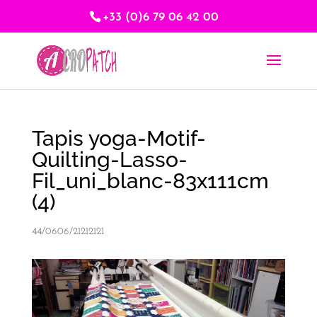
+33 (0)6 79 06 42 00
Tapis yoga-Motif-
Quilting-Lasso-
Fil_uni_blanc-83x111cm
(4)
44/0606/21212121