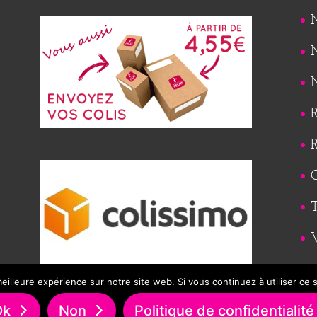
M
M
M
R
R
Q
T
eilleure expérience sur notre site web. Si vous continuez à utiliser ce
Ok
Non
Politique de confidentialité