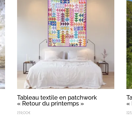
Tableau textile en patchwork
T
« Retour du printemps »
« 
159,00
€
12