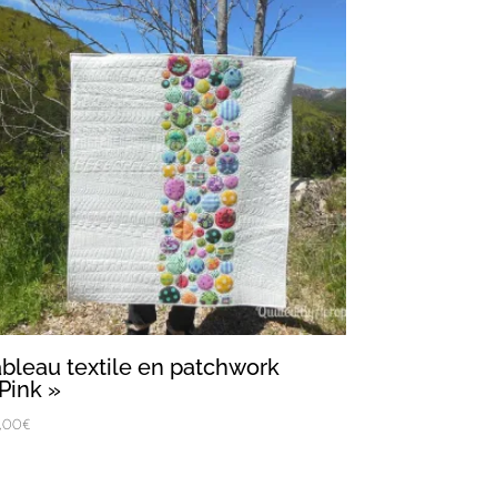
ableau textile en patchwork
Pink »
5,00
€