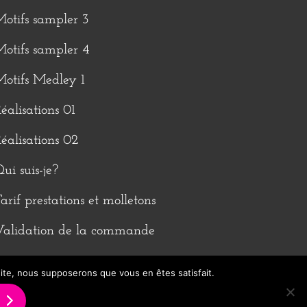
otifs sampler 3
otifs sampler 4
otifs Medley 1
éalisations 01
éalisations 02
ui suis-je?
arif prestations et molletons
Validation de la commande
 site, nous supposerons que vous en êtes satisfait.