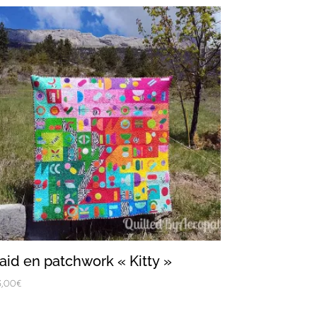
laid en patchwork « Kitty »
5,00
€