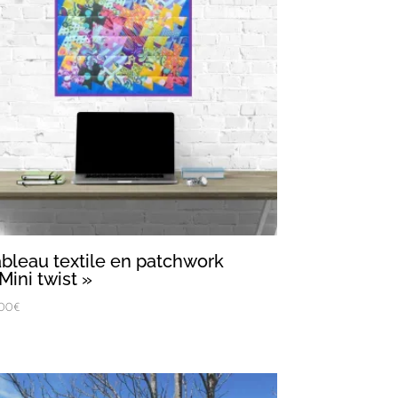
ableau textile en patchwork
Mini twist »
,00
€