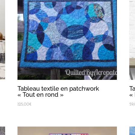
Tableau textile en patchwork
T
« Tout en rond »
« 
125,00
€
59