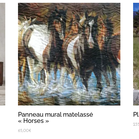
Panneau mural matelassé
P
« Horses »
23
65,00
€