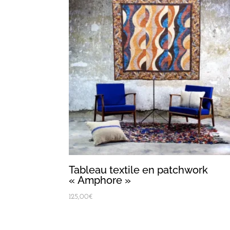
Tableau textile en patchwork
« Amphore »
125,00
€