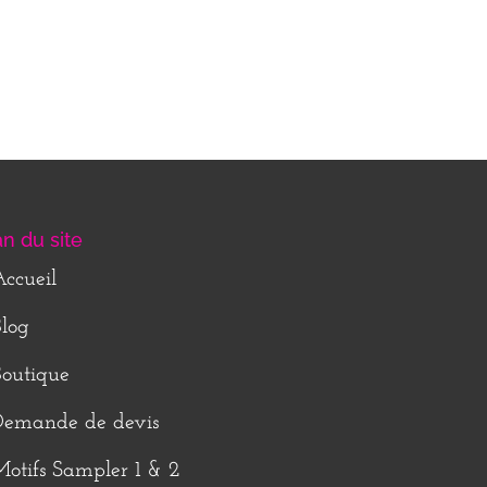
an du site
ccueil
log
outique
Demande de devis
otifs Sampler 1 & 2