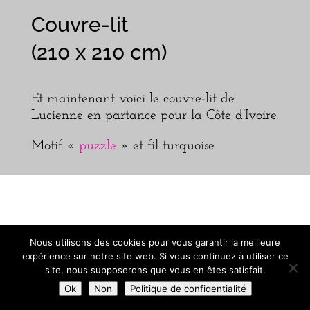
Couvre-lit
(210 x 210 cm)
Et maintenant voici le couvre-lit de
Lucienne en partance pour la Côte d’Ivoire.
Motif «
puzzle
» et fil turquoise
Centre de table
Nous utilisons des cookies pour vous garantir la meilleure
expérience sur notre site web. Si vous continuez à utiliser ce
(54 x 134 cm)
site, nous supposerons que vous en êtes satisfait.
Ok
Non
Politique de confidentialité