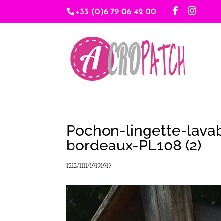
+33 (0)6 79 06 42 00
Pochon-lingette-lavab
bordeaux-PL108 (2)
1212/1111/19191919