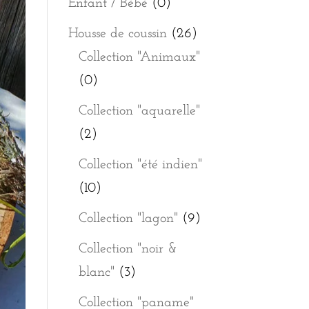
Enfant / Bébé
(0)
Housse de coussin
(26)
Collection "Animaux"
(0)
Collection "aquarelle"
(2)
Collection "été indien"
(10)
Collection "lagon"
(9)
Collection "noir &
blanc"
(3)
Collection "paname"