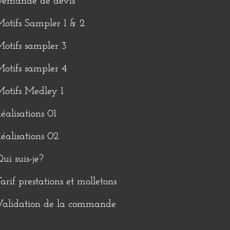
Demande de devis
otifs Sampler 1 & 2
otifs sampler 3
otifs sampler 4
otifs Medley 1
éalisations 01
éalisations 02
ui suis-je?
arif prestations et molletons
Validation de la commande