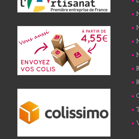
M
M
M
M
R
R
Q
T