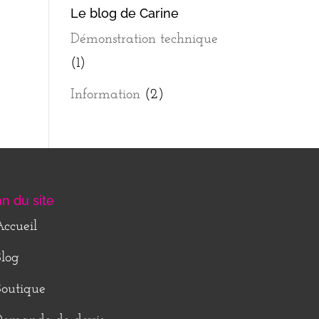
Le blog de Carine
Démonstration technique
(1)
Information
(2)
an du site
ccueil
log
outique