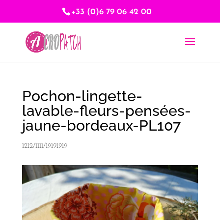
+33 (0)6 79 06 42 00
Pochon-lingette-
lavable-fleurs-pensées-
jaune-bordeaux-PL107
1212/1111/19191919