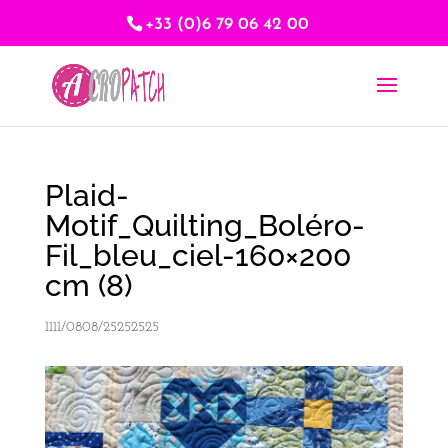
+33 (0)6 79 06 42 00
Plaid-
Motif_Quilting_Boléro-
Fil_bleu_ciel-160×200
cm (8)
1111/0808/25252525