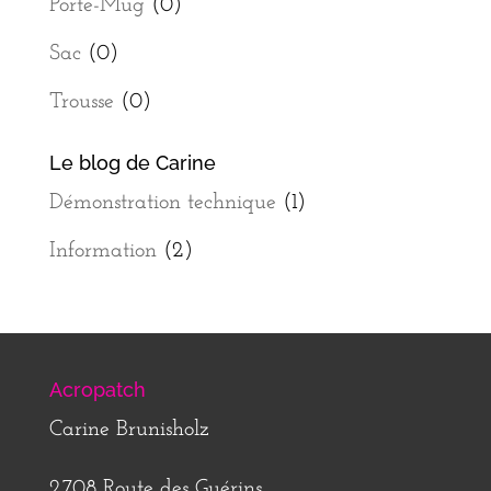
Porte-Mug
(0)
Sac
(0)
Trousse
(0)
Le blog de Carine
Démonstration technique
(1)
Information
(2)
Acropatch
Carine Brunisholz
2708 Route des Guérins