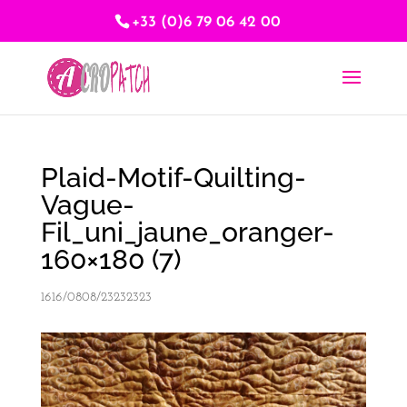
+33 (0)6 79 06 42 00
Plaid-Motif-Quilting-
Vague-
Fil_uni_jaune_oranger-
160×180 (7)
1616/0808/23232323