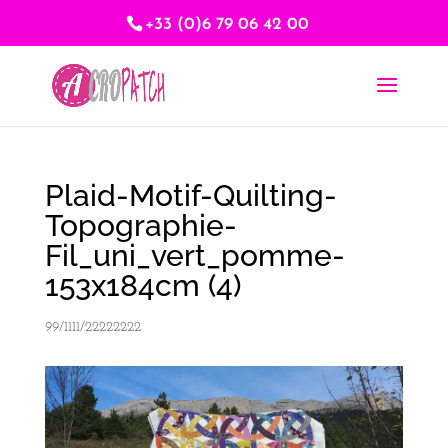
+33 (0)6 79 06 42 00
Plaid-Motif-Quilting-
Topographie-
Fil_uni_vert_pomme-
153x184cm (4)
99/1111/22222222