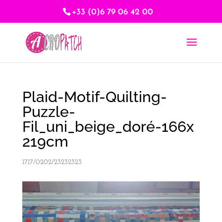
+33 (0)6 79 06 42 00
Plaid-Motif-Quilting-
Puzzle-
Fil_uni_beige_doré-166x
219cm
1717/0202/23232323