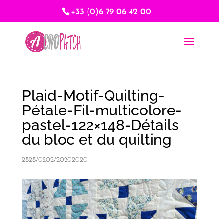
+33 (0)6 79 06 42 00
Plaid-Motif-Quilting-
Pétale-Fil-multicolore-
pastel-122×148-Détails
du bloc et du quilting
2828/0202/20202020