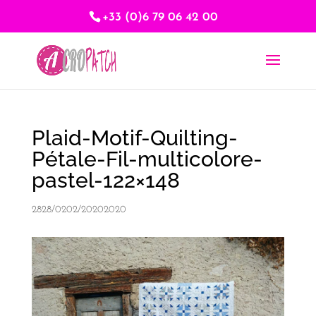
+33 (0)6 79 06 42 00
Plaid-Motif-Quilting-
Pétale-Fil-multicolore-
pastel-122×148
2828/0202/20202020