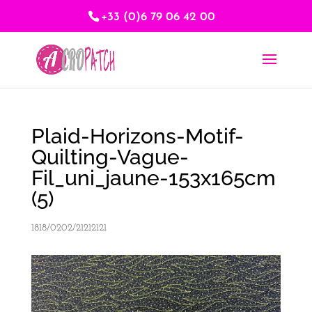
+33 (0)6 79 06 42 00
Plaid-Horizons-Motif-
Quilting-Vague-
Fil_uni_jaune-153x165cm
(5)
1818/0202/21212121