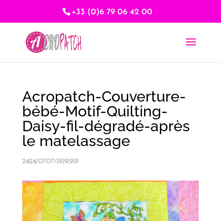
+33 (0)6 79 06 42 00
Acropatch-Couverture-
bébé-Motif-Quilting-
Daisy-fil-dégradé-après
le matelassage
2424/0707/19191919