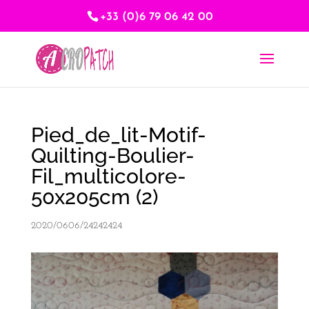
+33 (0)6 79 06 42 00
Pied_de_lit-Motif-
Quilting-Boulier-
Fil_multicolore-
50x205cm (2)
2020/0606/24242424