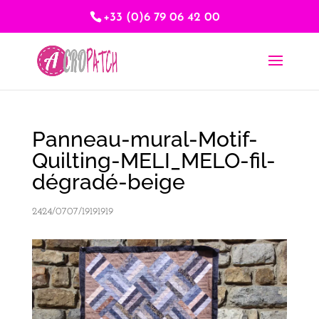
+33 (0)6 79 06 42 00
Panneau-mural-Motif-
Quilting-MELI_MELO-fil-
dégradé-beige
2424/0707/19191919