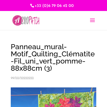
+33 (0)6 79 06 42 00
Panneau_mural-
Motif_Quilting_Clématite
-Fil_uni_vert_pomme-
88x88cm (3)
99/1111/22222222