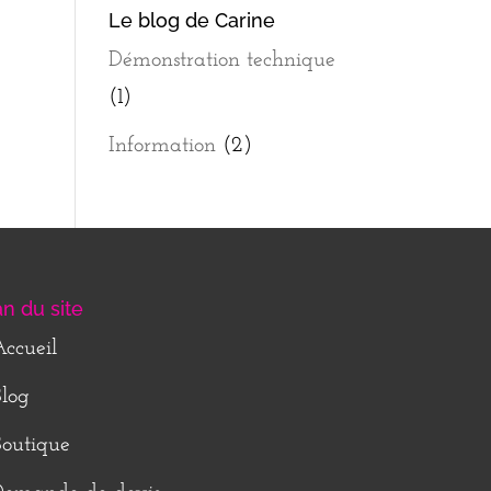
Le blog de Carine
Démonstration technique
(1)
Information
(2)
an du site
ccueil
log
outique