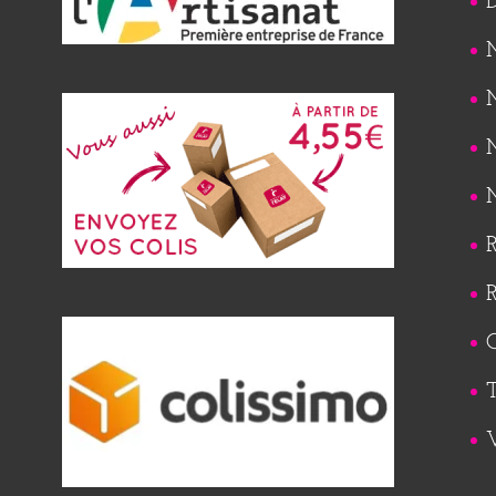
M
M
M
M
R
R
Q
T