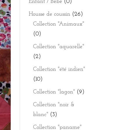
Enfant / Bébé
(0)
Housse de coussin
(26)
Collection "Animaux"
(0)
Collection "aquarelle"
(2)
Collection "été indien"
(10)
Collection "lagon"
(9)
Collection "noir &
blanc"
(3)
Collection "paname"