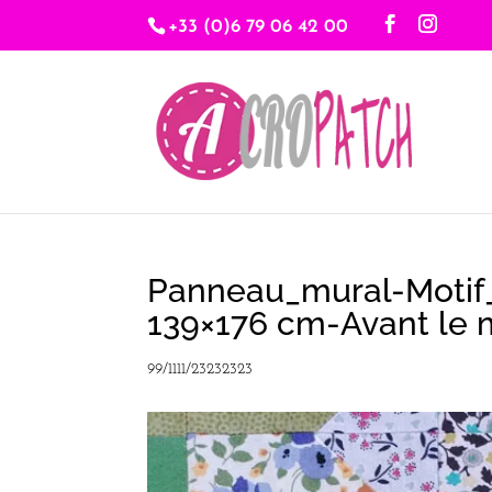
+33 (0)6 79 06 42 00
Panneau_mural-Motif_q
139×176 cm-Avant le m
99/1111/23232323