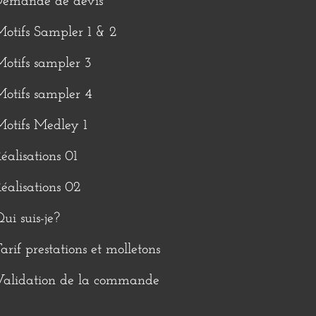
Demande de devis
otifs Sampler 1 & 2
otifs sampler 3
otifs sampler 4
otifs Medley 1
éalisations 01
éalisations 02
ui suis-je?
arif prestations et molletons
Validation de la commande