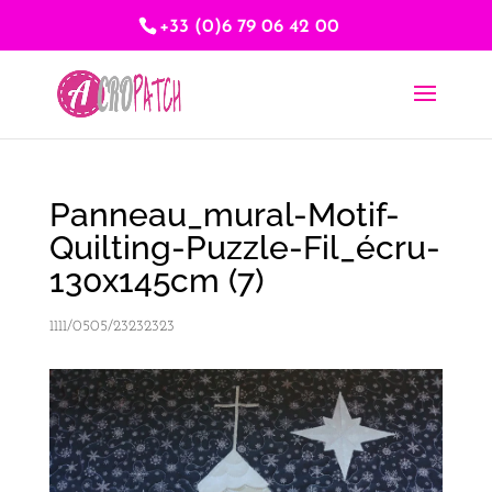
+33 (0)6 79 06 42 00
Panneau_mural-Motif-
Quilting-Puzzle-Fil_écru-
130x145cm (7)
1111/0505/23232323