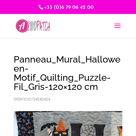
+33 (0)6 79 06 42 00
Panneau_Mural_Hallowe
en-
Motif_Quilting_Puzzle-
Fil_Gris-120×120 cm
2929/1010/24242424