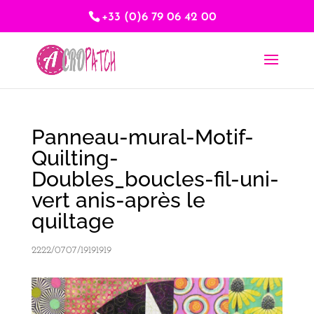
+33 (0)6 79 06 42 00
Panneau-mural-Motif-
Quilting-
Doubles_boucles-fil-uni-
vert anis-après le
quiltage
2222/0707/19191919