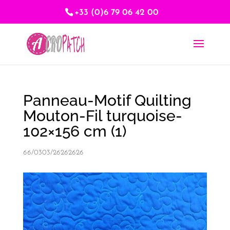
+33 (0)6 79 06 42 00
Panneau-Motif Quilting
Mouton-Fil turquoise-
102×156 cm (1)
66/0303/26262626