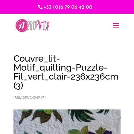
+33 (0)6 79 06 42 00
Couvre_lit-
Motif_quilting-Puzzle-
Fil_vert_clair-236x236cm
(3)
1818/1212/24242424