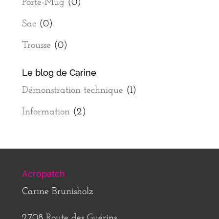
Porte-Mug
(0)
Sac
(0)
Trousse
(0)
Le blog de Carine
Démonstration technique
(1)
Information
(2)
Acropatch
Carine Brunisholz
2708 Route des Guérins