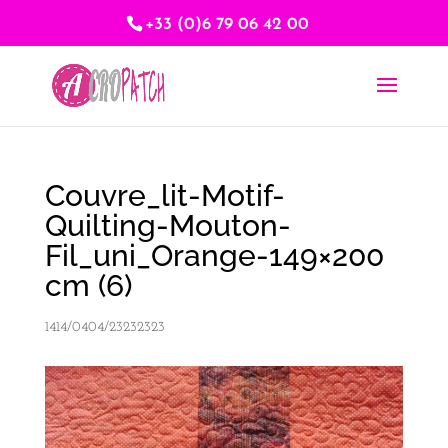
+33 (0)6 79 06 42 00
Couvre_lit-Motif-
Quilting-Mouton-
Fil_uni_Orange-149×200
cm (6)
1414/0404/23232323