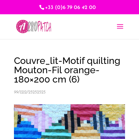
+33 (0)6 79 06 42 00
Couvre_lit-Motif quilting
Mouton-Fil orange-
180×200 cm (6)
99/1212/25252525