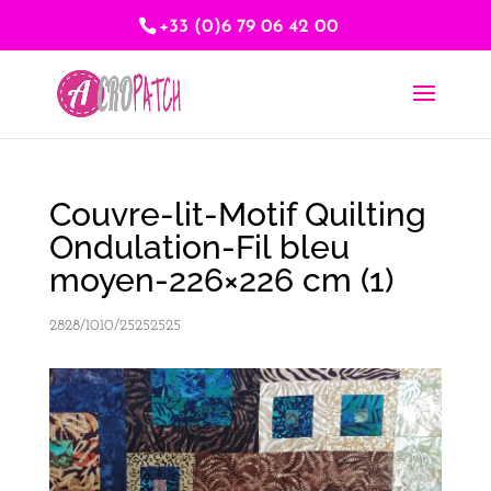
+33 (0)6 79 06 42 00
Couvre-lit-Motif Quilting
Ondulation-Fil bleu
moyen-226×226 cm (1)
2828/1010/25252525