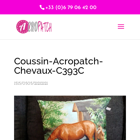
+33 (0)6 79 06 42 00
Coussin-Acropatch-
Chevaux-C393C
1515/0505/21212121