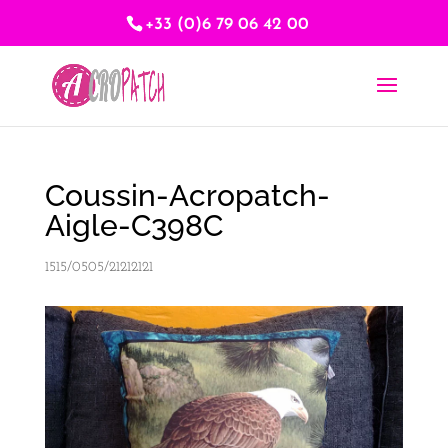
+33 (0)6 79 06 42 00
Coussin-Acropatch-
Aigle-C398C
1515/0505/21212121