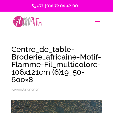
+33 (0)6 79 06 42 00
Centre_de_table-
Broderie_africaine-Motif-
Flamme-Fil_multicolore-
106x121cm (6)19_50-
600×8
1919/1111/20202020