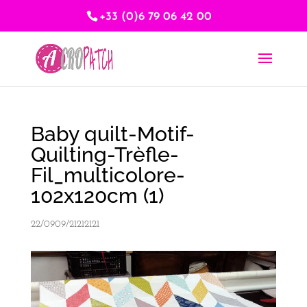
+33 (0)6 79 06 42 00
Baby quilt-Motif-
Quilting-Trèfle-
Fil_multicolore-
102x120cm (1)
22/0909/21212121