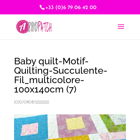
+33 (0)6 79 06 42 00
Baby quilt-Motif-
Quilting-Succulente-
Fil_multicolore-
100x140cm (7)
1010/0808/21212121