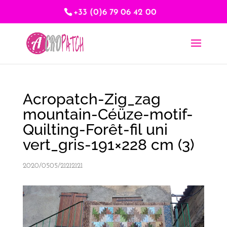
+33 (0)6 79 06 42 00
Acropatch-Zig_zag
mountain-Céüze-motif-
Quilting-Forêt-fil uni
vert_gris-191×228 cm (3)
2020/0505/21212121