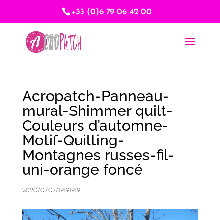
+33 (0)6 79 06 42 00
Acropatch-Panneau-
mural-Shimmer quilt-
Couleurs d’automne-
Motif-Quilting-
Montagnes russes-fil-
uni-orange foncé
2020/0707/19191919