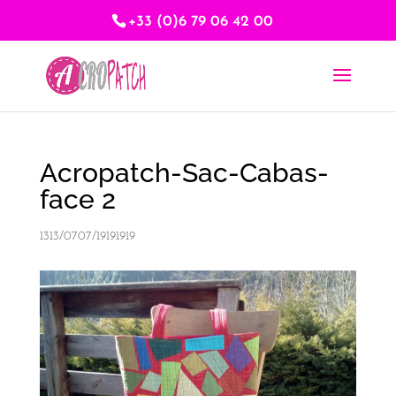
+33 (0)6 79 06 42 00
Acropatch-Sac-Cabas-
face 2
1313/0707/19191919