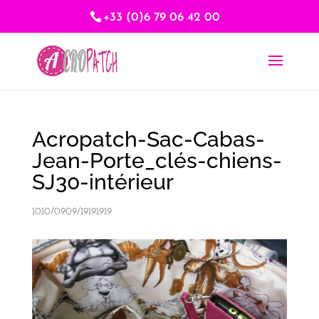
+33 (0)6 79 06 42 00
Acropatch-Sac-Cabas-
Jean-Porte_clés-chiens-
SJ30-intérieur
1010/0909/19191919