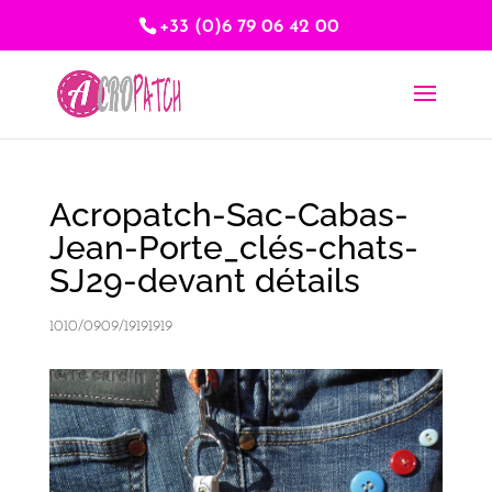
+33 (0)6 79 06 42 00
Acropatch-Sac-Cabas-
Jean-Porte_clés-chats-
SJ29-devant détails
1010/0909/19191919