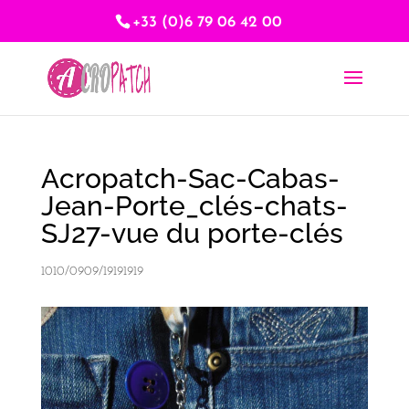
+33 (0)6 79 06 42 00
Acropatch-Sac-Cabas-
Jean-Porte_clés-chats-
SJ27-vue du porte-clés
1010/0909/19191919