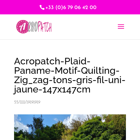
+33 (0)6 79 06 42 00
Acropatch-Plaid-
Paname-Motif-Quilting-
Zig_zag-tons-gris-fil-uni-
jaune-147x147cm
55/1111/19191919