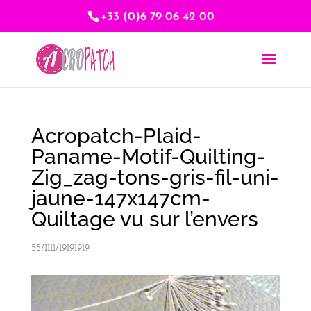
+33 (0)6 79 06 42 00
Acropatch-Plaid-
Paname-Motif-Quilting-
Zig_zag-tons-gris-fil-uni-
jaune-147x147cm-
Quiltage vu sur l’envers
55/1111/19191919