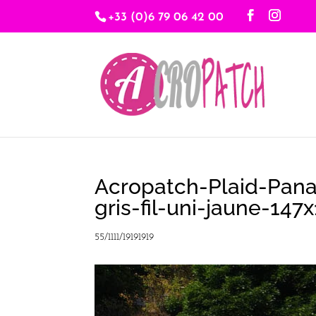
+33 (0)6 79 06 42 00
Acropatch-Plaid-Pana
gris-fil-uni-jaune-1
55/1111/19191919