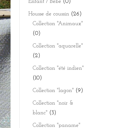
Enfant / Bébé
(0)
Housse de coussin
(26)
Collection "Animaux"
(0)
Collection "aquarelle"
(2)
Collection "été indien"
(10)
Collection "lagon"
(9)
Collection "noir &
blanc"
(3)
Collection "paname"