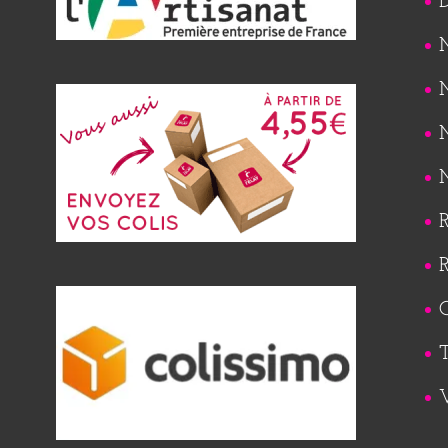
M
M
M
M
R
R
Q
T