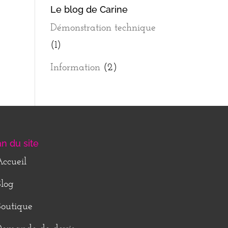
Le blog de Carine
Démonstration technique
(1)
Information
(2)
an du site
ccueil
log
outique