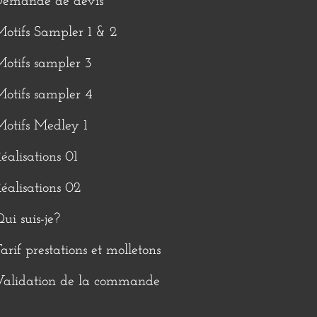
Demande de devis
otifs Sampler 1 & 2
otifs sampler 3
otifs sampler 4
otifs Medley 1
éalisations 01
éalisations 02
ui suis-je?
arif prestations et molletons
Validation de la commande