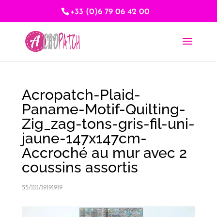
+33 (0)6 79 06 42 00
Acropatch-Plaid-
Paname-Motif-Quilting-
Zig_zag-tons-gris-fil-uni-
jaune-147x147cm-
Accroché au mur avec 2
coussins assortis
55/1111/19191919