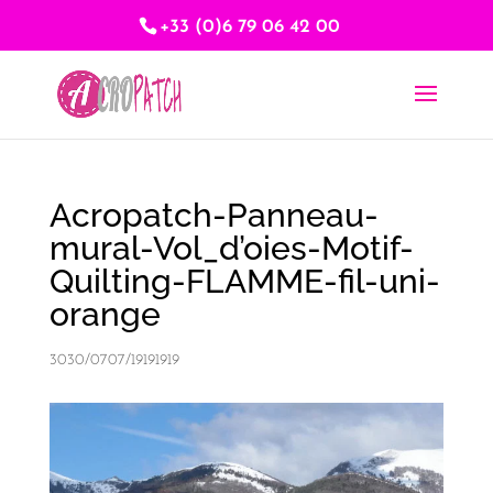
+33 (0)6 79 06 42 00
Acropatch-Panneau-
mural-Vol_d’oies-Motif-
Quilting-FLAMME-fil-uni-
orange
3030/0707/19191919