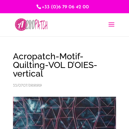
+33 (0)6 79 06 42 00
Acropatch-Motif-
Quilting-VOL D’OIES-
vertical
33/0707/19191919