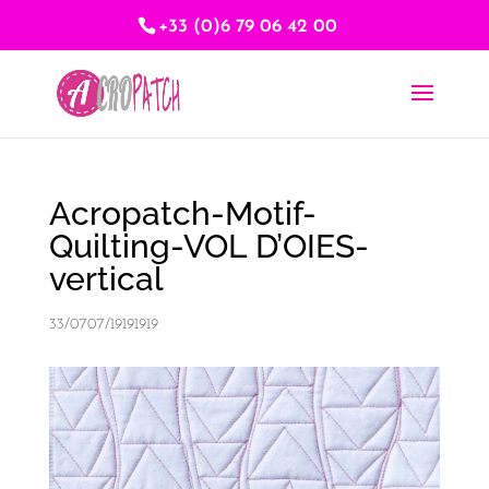
+33 (0)6 79 06 42 00
Acropatch-Motif-
Quilting-VOL D’OIES-
vertical
33/0707/19191919