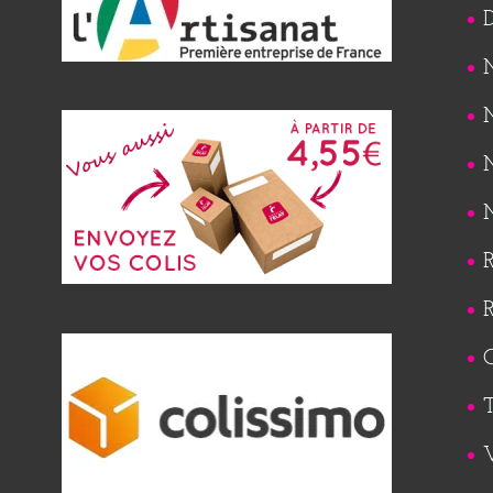
M
M
M
M
R
R
Q
T