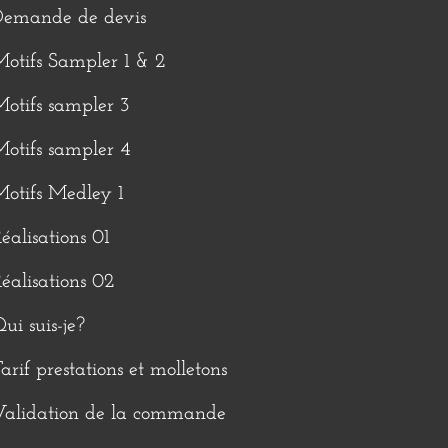
Demande de devis
otifs Sampler 1 & 2
otifs sampler 3
otifs sampler 4
otifs Medley 1
éalisations 01
éalisations 02
ui suis-je?
arif prestations et molletons
Validation de la commande