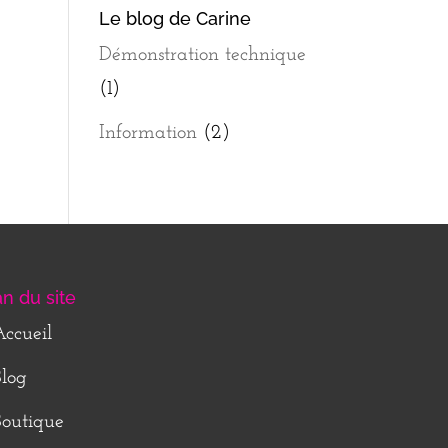
Le blog de Carine
Démonstration technique
(1)
Information
(2)
an du site
ccueil
log
outique