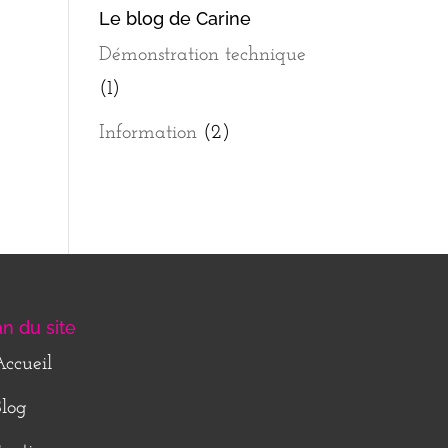
Le blog de Carine
Démonstration technique
(1)
Information
(2)
an du site
ccueil
log