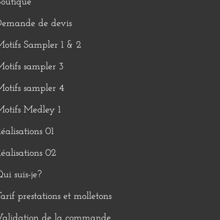
outique
Demande de devis
otifs Sampler 1 & 2
otifs sampler 3
otifs sampler 4
otifs Medley 1
éalisations 01
éalisations 02
ui suis-je?
arif prestations et molletons
Validation de la commande