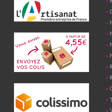
B
M
M
M
M
R
R
Q
T