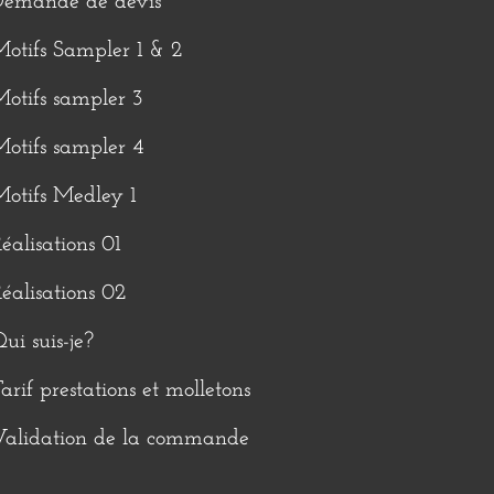
Demande de devis
otifs Sampler 1 & 2
otifs sampler 3
otifs sampler 4
otifs Medley 1
éalisations 01
éalisations 02
ui suis-je?
arif prestations et molletons
Validation de la commande