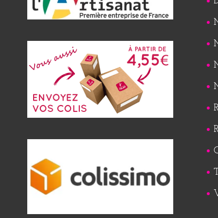
M
M
M
M
R
R
Q
T