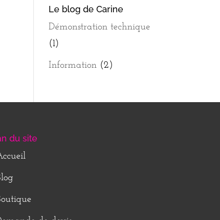
Le blog de Carine
Démonstration technique
(1)
Information
(2)
an du site
ccueil
log
outique