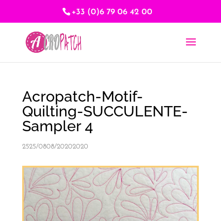
+33 (0)6 79 06 42 00
Acropatch-Motif-
Quilting-SUCCULENTE-
Sampler 4
2525/0808/20202020