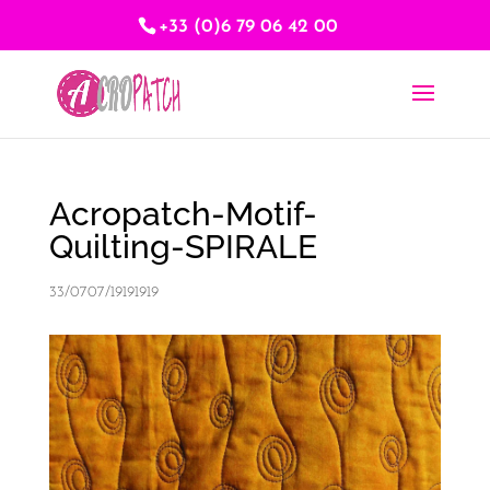
+33 (0)6 79 06 42 00
Acropatch-Motif-
Quilting-SPIRALE
33/0707/19191919