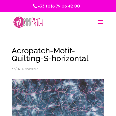
+33 (0)6 79 06 42 00
Acropatch-Motif-
Quilting-S-horizontal
33/0707/19191919