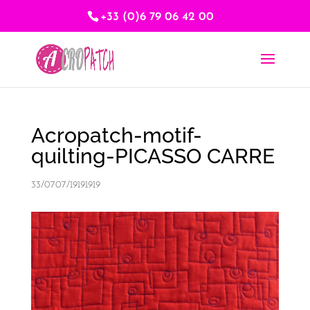
+33 (0)6 79 06 42 00
Acropatch-motif-
quilting-PICASSO CARRE
33/0707/19191919